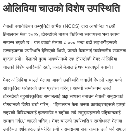
ओलिविया चाउको विशेष उपस्थिति
नेपाली क्यानेडियन कम्युनिटी सर्भिस (NCCS) द्वारा आयोजित १६औं
हिमालयन मेला २०२४, टोरन्टोको नाथन फिलिप्स स्क्वायरमा भव्य रूपमा
सम्पन्न भएको छ। यस वर्षको मेलामा ८,००० भन्दा बढी सहभागीहरूको
उत्साहजनक उपस्थिति देखिएको थियो, जसले मेलालाई उल्लेखनीय सफलता
प्रदान गर्‍यो। मेलाको मुख्य आकर्षणमध्ये एक टोरन्टोकी मेयर ओलिविया
चाउको विशेष उपस्थिति रह्यो, जसले मेलालाई थप महत्त्वपूर्ण बनायो।
मेयर ओलिविया चाउले मेलामा आफ्नो उपस्थिति जनाउँदै नेपाली समुदायको
सांस्कृतिक धरोहरको उच्च प्रशंसा गरिन्। आफ्नो सम्बोधनमा उनले
टोरन्टोको बहुसांस्कृतिक समाजलाई अझ सशक्त बनाउन नेपाली समुदायको
योगदानको विशेष चर्चा गरिन्। “हिमालयन मेला जस्ता कार्यक्रमहरूले हाम्रो
सहरको विविधतालाई झल्काउँछ र यहाँका सबै समुदायहरूको पहिचानलाई
सम्मान गर्दछ,” चाउले भनिन्। मेयर चाउको उपस्थिति र सम्बोधनले मेलामा
उपस्थित दर्शकहरूलाई प्रेरित गर्‍यो र समुदायमा सकारात्मक उर्जा भर्न सफल