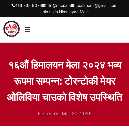
416 735 9076
info@nccs.ca
nccs2nccs@gmail.com
Join us in Himalayan Mela
HOME
ABOUT US
१६औं हिमालयन मेला २०२४ भव्य
DIRECTORS
रूपमा सम्पन्न: टोरन्टोकी मेयर
EVENTS
LATEST UPDATES
ओलिविया चाउको विशेष उपस्थिति
GET INVOLVED
Posted on: Mar 20, 2026
CONTACT US
FLYER