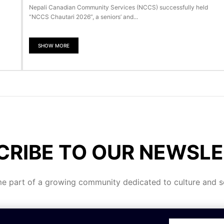
Nepali Canadian Community Services (NCCS) successfully held
“NCCS Chautari 2026”, a seniors’ and...
SHOW MORE
CRIBE TO OUR NEWSLE
 part of a growing community dedicated to culture and se