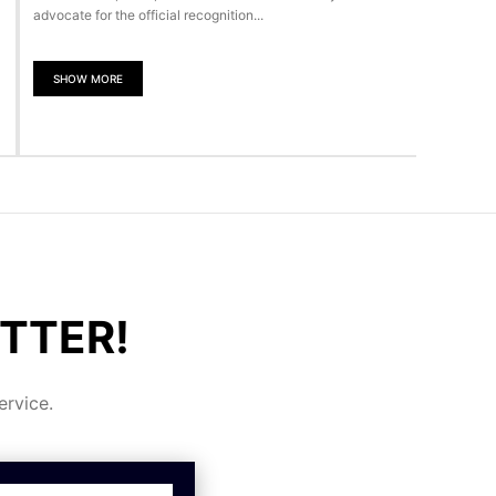
advocate for the official recognition...
SHOW MORE
TTER!
rvice.