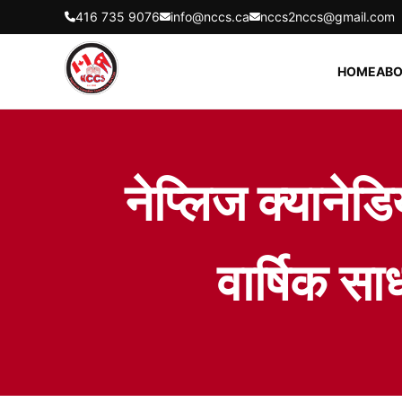
416 735 9076
info@nccs.ca
nccs2nccs@gmail.com
HOME
ABO
नेप्लिज क्याने
वार्षिक स