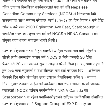
लक्षित गरि प्रत्येक वर्ष ट्याक्स फाईल (Tax file) गरिदिन संचालन गर्ने
“फ्रि ट्याक्स क्लिनिक” कार्यक्रमलाई यस बर्ष पनि Nepalese
Canadian Community Services (NCCS) ले निरन्तरता दिदै
सफलताका साथ सम्पन्न गरेकोछ।मार्च ३, २०२४ का दिन बिहान ९ बजे देखि
साँझ ५ बजे सम्म 2900 Eglington Ave East, Scarborough मा
संचालित उक्त कार्यक्रम यस बर्ष भने NCCS र NRNA Canada को
संयुक्त तत्वाधानमा संचालन भएको थियो।
उक्त कार्यक्रममा सहभागि हुन चाहनेले अग्रिम रूपमा नाम दर्ता गर्नुपर्ने र
सोको लागि अनलाईन फाराम भर्न NCCS ले मिति जनवरी 30 देखि
फेब्रुअरी 20 सम्म सम्मको सुचना आव्हान गरेको थियो।कार्यक्रममा सहभागि
हुन २०३ जना न्युकमर्स र विधार्थिहरूले नाम दर्ता गराएका थिए । आईतबार
बिदाको दिन पारेर संचालित उक्त ट्याक्स क्लिनिकमा करिव ७० जानको
नियमानुसार ट्याक्स फाईल गर्ने कार्यक्रम भब्य रुपमा सफल भएको जानकरी
गराउदछौ।NCCS वर्तमान कार्यसमिति र NRNA Canada का
Scarborough मा रहेका पदाधिकारीहरूको सक्रिय उपस्थितिमा संचालित
उक्त कार्यक्रमको लागि Sagoon Group of EXP Realty का