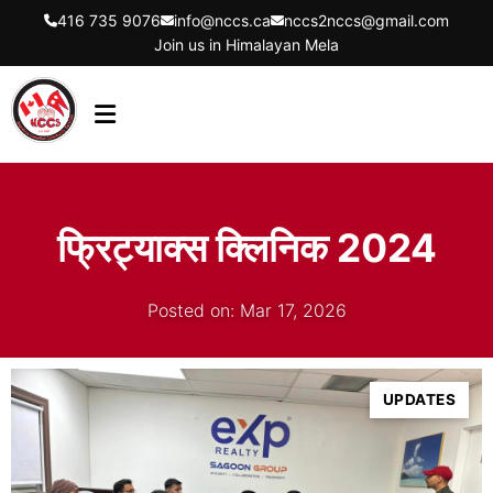
416 735 9076
info@nccs.ca
nccs2nccs@gmail.com
Join us in Himalayan Mela
HOME
ABOUT US
फ्रिट्याक्स क्लिनिक 2024
DIRECTORS
EVENTS
Posted on: Mar 17, 2026
LATEST UPDATES
GET INVOLVED
UPDATES
CONTACT US
FLYER